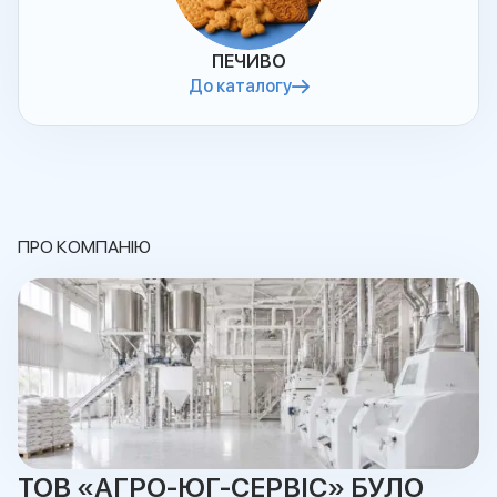
ПЕЧИВО
До каталогу
ПРО КОМПАНІЮ
ТОВ «АГРО-ЮГ-СЕРВІС» БУЛО