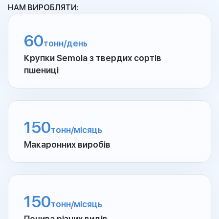
НАМ ВИРОБЛЯТИ:
60
тонн/день
Крупки Semola з твердих сортів
пшениці
150
тонн/місяць
Макаронних виробів
150
тонн/місяць
Печива різних видів